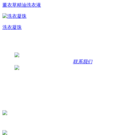
薰衣草精油洗衣液
洗衣凝珠
联系方式
咨询热线
400-1013-158 | 15336923956
联系我们
联系地址
浙江省永康市江南街道白云工业区云五路7号
主营产品：表面活性剂、金属切削液、陶化剂、水性拉伸液、
咨询二维码