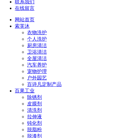
联系我们
在线留言
网站首页
索芙沐
衣物洗护
个人洗护
厨房清洁
卫浴清洁
全屋清洁
汽车养护
宠物护理
户外园艺
百诗凡定制产品
百果工业
除锈剂
皮膜剂
清洗剂
拉伸液
钝化剂
脱脂粉
脱漆剂