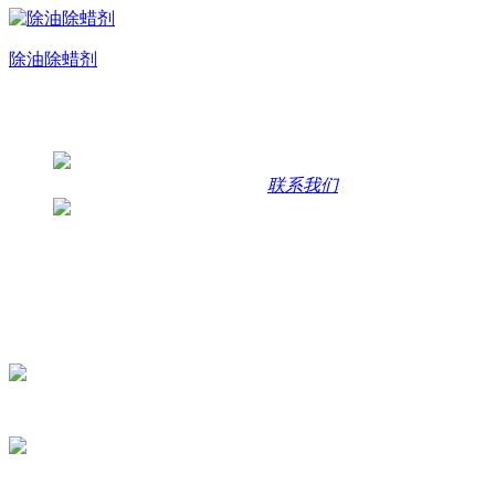
除油除蜡剂
联系方式
咨询热线
400-1013-158 | 15336923956
联系我们
联系地址
浙江省永康市江南街道白云工业区云五路7号
主营产品：表面活性剂、金属切削液、陶化剂、水性拉伸液、
咨询二维码